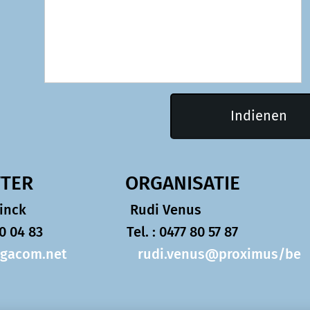
Indienen
RZITTER
ORGANIS
De Coninck
Rudi V
50 04 83
Tel. : 0477 80 57 87
gacom.net
rudi.venus@proximus/be